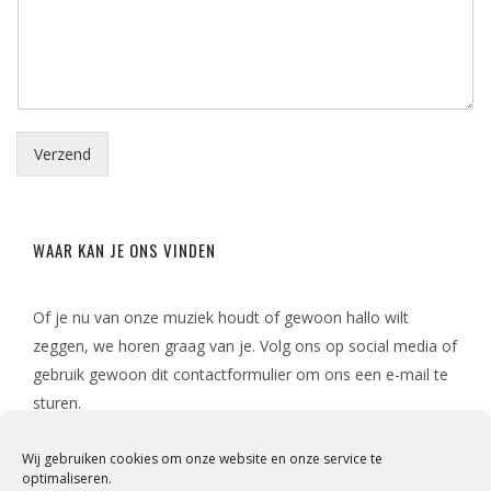
w
i
b
l
e
*
r
i
c
h
Verzend
t
*
WAAR KAN JE ONS VINDEN
Of je nu van onze muziek houdt of gewoon hallo wilt
zeggen, we horen graag van je. Volg ons op social media of
gebruik gewoon dit contactformulier om ons een e-mail te
sturen.
Wij gebruiken cookies om onze website en onze service te
optimaliseren.