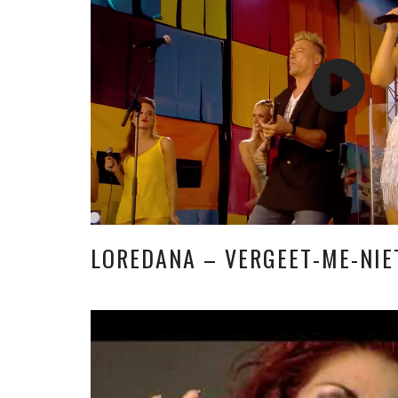
LOREDANA – VERGEET-ME-NIET