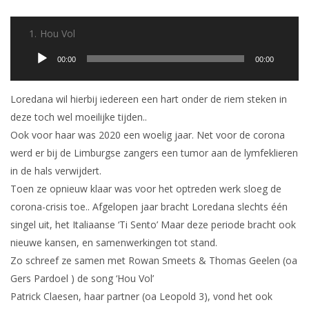
1.
Hou Vol
Audiospeler
00:00
00:00
Loredana wil hierbij iedereen een hart onder de riem steken in
deze toch wel moeilijke tijden..
Ook voor haar was 2020 een woelig jaar. Net voor de corona
werd er bij de Limburgse zangers een tumor aan de lymfeklieren
in de hals verwijdert.
Toen ze opnieuw klaar was voor het optreden werk sloeg de
corona-crisis toe.. Afgelopen jaar bracht Loredana slechts één
singel uit, het Italiaanse ‘Ti Sento’ Maar deze periode bracht ook
nieuwe kansen, en samenwerkingen tot stand.
Zo schreef ze samen met Rowan Smeets & Thomas Geelen (oa
Gers Pardoel ) de song ‘Hou Vol’
Patrick Claesen, haar partner (oa Leopold 3), vond het ook