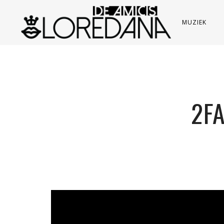
MUZIEK
2FA
';