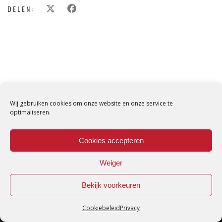
DELEN:
Wij gebruiken cookies om onze website en onze service te
optimaliseren.
Cookies accepteren
Weiger
Bekijk voorkeuren
Cookiebeleid
Privacy
Loredana © Made with love by
DirtyHippos
-
Privacy Policy