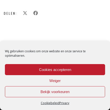
DELEN:
Wij gebruiken cookies om onze website en onze service te
optimaliseren.
Cookies accepteren
Weiger
Bekijk voorkeuren
Cookiebeleid
Privacy
Loredana © Made with love by
DirtyHippos
-
Privacy Policy