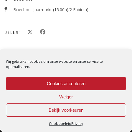
Boechout Jaarmarkt (15.00h)(2 Fabiola)
DELEN:
Wij gebruiken cookies om onze website en onze service te
optimaliseren.
Cookies accepteren
Weiger
Bekijk voorkeuren
Cookiebeleid
Privacy
Loredana © Made with love by
DirtyHippos
-
Privacy Policy