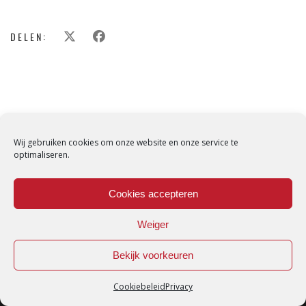
DELEN:
Wij gebruiken cookies om onze website en onze service te
optimaliseren.
Cookies accepteren
Weiger
Bekijk voorkeuren
Cookiebeleid
Privacy
Loredana © Made with love by
DirtyHippos
-
Privacy Policy