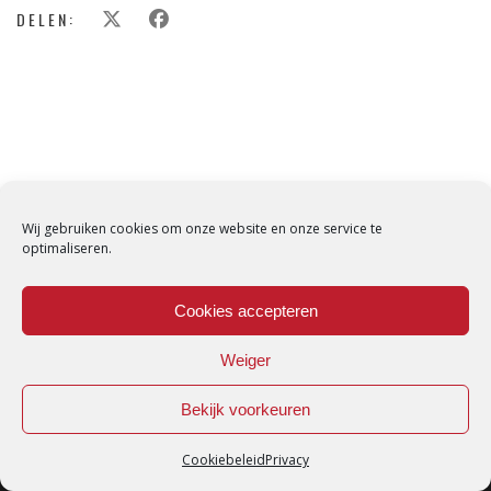
DELEN:
Wij gebruiken cookies om onze website en onze service te
optimaliseren.
Cookies accepteren
Weiger
Bekijk voorkeuren
Cookiebeleid
Privacy
Loredana © Made with love by
DirtyHippos
-
Privacy Policy