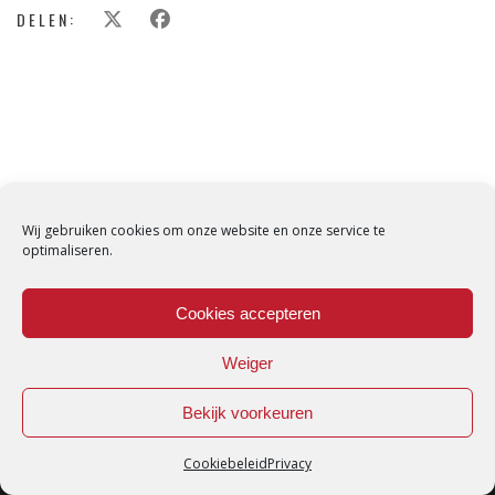
DELEN:
Wij gebruiken cookies om onze website en onze service te
optimaliseren.
Cookies accepteren
Weiger
Bekijk voorkeuren
Cookiebeleid
Privacy
Loredana © Made with love by
DirtyHippos
-
Privacy Policy