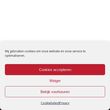
Wij gebruiken cookies om onze website en onze service te
optimaliseren.
Cookies accepteren
Weiger
Bekijk voorkeuren
Cookiebeleid
Privacy
Loredana © Made with love by
DirtyHippos
-
Privacy Policy