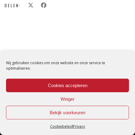
DELEN:
Wij gebruiken cookies om onze website en onze service te
optimaliseren.
Cookies accepteren
Weiger
Bekijk voorkeuren
Cookiebeleid
Privacy
Loredana © Made with love by
DirtyHippos
-
Privacy Policy