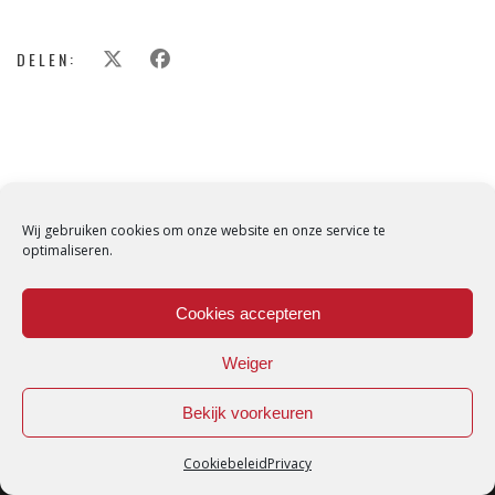
DELEN:
Wij gebruiken cookies om onze website en onze service te
optimaliseren.
Cookies accepteren
Weiger
Bekijk voorkeuren
Cookiebeleid
Privacy
Loredana © Made with love by
DirtyHippos
-
Privacy Policy