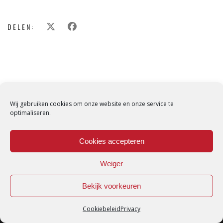
DELEN:
Wij gebruiken cookies om onze website en onze service te
optimaliseren.
Cookies accepteren
Weiger
Bekijk voorkeuren
Cookiebeleid
Privacy
Loredana © Made with love by
DirtyHippos
-
Privacy Policy