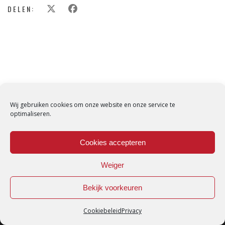
DELEN:
Wij gebruiken cookies om onze website en onze service te
optimaliseren.
Cookies accepteren
Weiger
Bekijk voorkeuren
Cookiebeleid
Privacy
Loredana © Made with love by
DirtyHippos
-
Privacy Policy