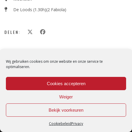
De Loods (1.30h)(2 Fabiola)
DELEN:
Wij gebruiken cookies om onze website en onze service te
optimaliseren.
Cookies accepteren
Weiger
Bekijk voorkeuren
Cookiebeleid
Privacy
Loredana © Made with love by
DirtyHippos
-
Privacy Policy