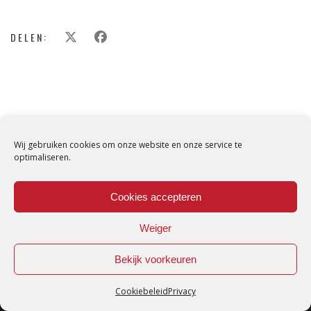
DELEN:
Wij gebruiken cookies om onze website en onze service te
optimaliseren.
Cookies accepteren
Weiger
Bekijk voorkeuren
Cookiebeleid
Privacy
Loredana © Made with love by
DirtyHippos
-
Privacy Policy