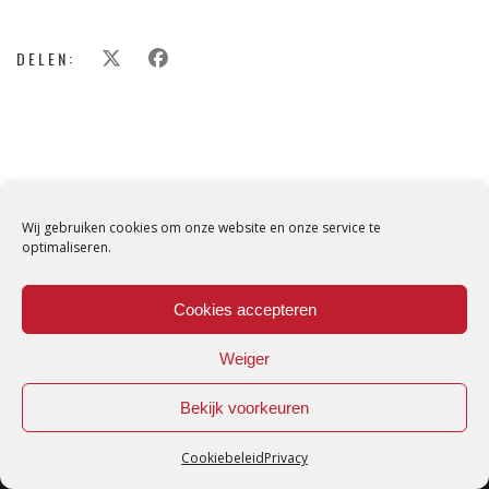
DELEN:
Wij gebruiken cookies om onze website en onze service te
optimaliseren.
Cookies accepteren
Weiger
Bekijk voorkeuren
Cookiebeleid
Privacy
Loredana © Made with love by
DirtyHippos
-
Privacy Policy