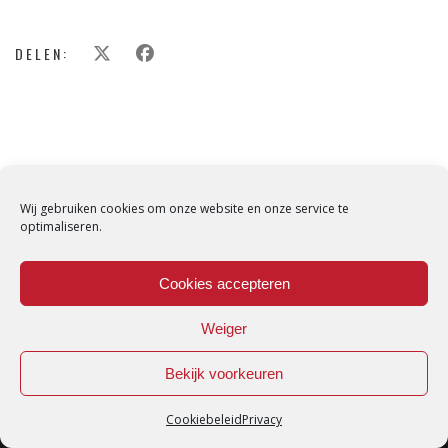
DELEN:
Wij gebruiken cookies om onze website en onze service te
optimaliseren.
Cookies accepteren
Weiger
Bekijk voorkeuren
Cookiebeleid
Privacy
Loredana © Made with love by
DirtyHippos
-
Privacy Policy