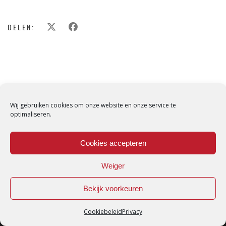
DELEN:
Wij gebruiken cookies om onze website en onze service te
optimaliseren.
Cookies accepteren
Weiger
Bekijk voorkeuren
Cookiebeleid
Privacy
Loredana © Made with love by
DirtyHippos
-
Privacy Policy