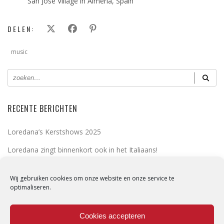
San Jose Village in Almeria, Spain
DELEN:
music
RECENTE BERICHTEN
Loredana’s Kerstshows 2025
Loredana zingt binnenkort ook in het Italiaans!
2 Fabiola Brengt Feestelijke Energie naar Zoersel in 2025
Wij gebruiken cookies om onze website en onze service te
2 Fabiola Brengt Belgische Energie naar Spanje: Optreden in
optimaliseren.
Almeria op 5 April 2025
Cookies accepteren
Pat Krimson en Loredana als mystery guests bij The Masked