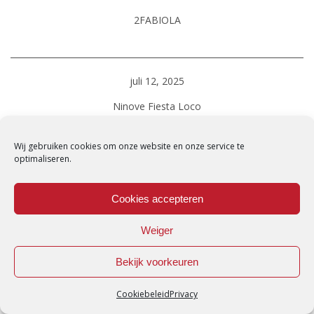
2FABIOLA
juli 12, 2025
Ninove Fiesta Loco
2FABIOLA
Wij gebruiken cookies om onze website en onze service te
optimaliseren.
juli 12, 2025 - juli 12, 2025
Cookies accepteren
2FABIOLA
Weiger
Bekijk voorkeuren
juli 11, 2025
Cookiebeleid
Privacy
Ingelmunster